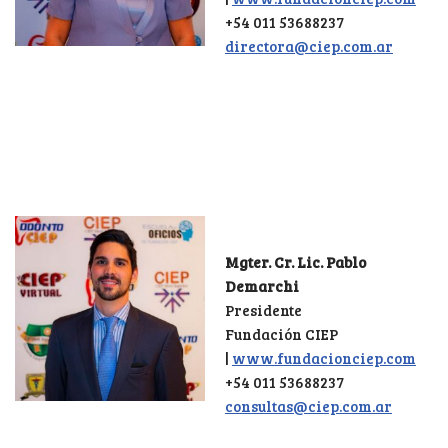
+54 011 53688237
directora@ciep.com.ar
Mgter. Cr. Lic. Pablo
Demarchi
Presidente
Fundación CIEP
|
www.fundacionciep.com
+54 011 53688237
consultas@ciep.com.ar